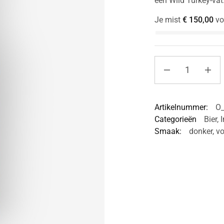
een Wild Turkey-vat
Je mist
€
150,00
vo
Artikelnummer:
O
Categorieën
Bier
,
I
Smaak:
donker
,
vo