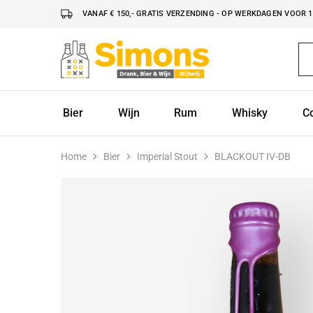
VANAF € 150,- GRATIS VERZENDING - OP WERKDAGEN VOOR 16
Simonsdrank.nl
Drank,
Bier
&
Wijn
Bier
Wijn
Rum
Whisky
C
Home
Bier
Imperial Stout
BLACKOUT IV-DB