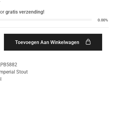
.
or
gratis verzending!
0.00%
Toevoegen Aan Winkelwagen
_PB5882
mperial Stout
l