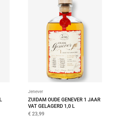
Jenever
Premium
L
ZUIDAM OUDE GENEVER 1 JAAR
GOLD D
VAT GELAGERD 1,0 L
€
39,95
€
23,99