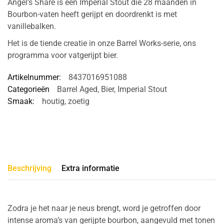
Angel’s Share is een Imperial Stout die 28 maanden in
Bourbon-vaten heeft gerijpt en doordrenkt is met
vanillebalken.
Het is de tiende creatie in onze Barrel Works-serie, ons
programma voor vatgerijpt bier.
Artikelnummer:
8437016951088
Categorieën
Barrel Aged
,
Bier
,
Imperial Stout
Smaak:
houtig
,
zoetig
Beschrijving
Extra informatie
Zodra je het naar je neus brengt, word je getroffen door
intense aroma’s van gerijpte bourbon, aangevuld met tonen