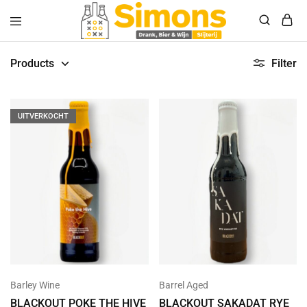
Simonsdrank.nl
Drank,
Bier
Products
Filter
&
Wijn
UITVERKOCHT
Barley Wine
Barrel Aged
BLACKOUT POKE THE HIVE
BLACKOUT SAKADAT RYE