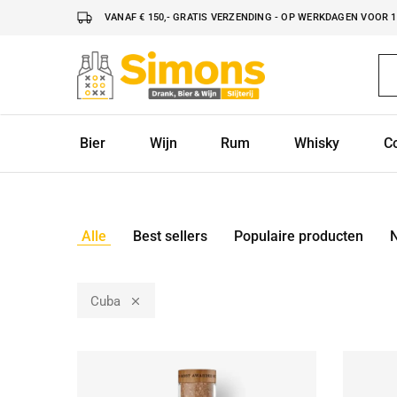
VANAF € 150,- GRATIS VERZENDING - OP WERKDAGEN VOOR 16
Simonsdrank.nl
Drank,
Bier
&
Wijn
Bier
Wijn
Rum
Whisky
C
Alle
Best sellers
Populaire producten
Cuba