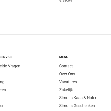
€
39,99
SERVICE
MENU
elde Vragen
Contact
Over Ons
ing
Vacatures
eren
Zakelijk
Simons Kaas & Noten
er
Simons Geschenken