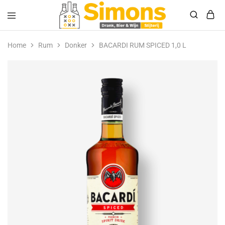
Simonsdrank.nl
Drank,
Bier
Home
Rum
Donker
BACARDI RUM SPICED 1,0 L
&
Wijn