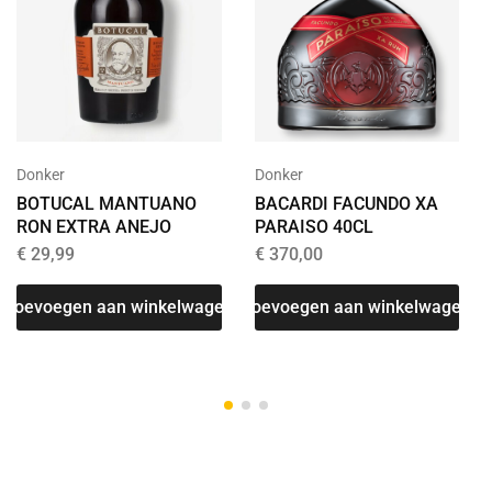
Donker
Donker
BOTUCAL MANTUANO
BACARDI FACUNDO XA
RON EXTRA ANEJO
PARAISO 40CL
€
29,99
€
370,00
Toevoegen aan winkelwagen
Toevoegen aan winkelwagen
T