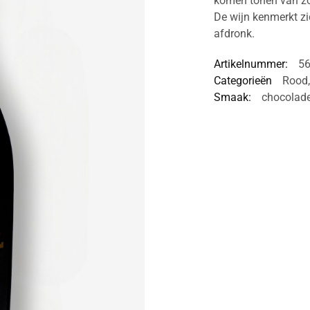
komen tonen van zoe
De wijn kenmerkt zi
afdronk.
Artikelnummer:
5
Categorieën
Rood
Smaak:
chocolad