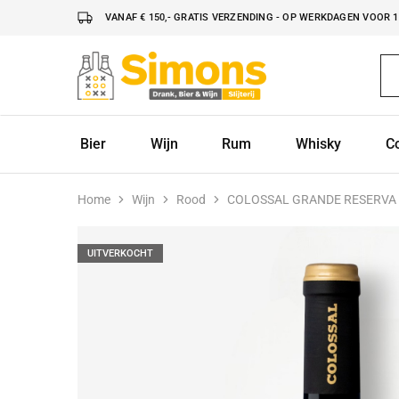
VANAF € 150,- GRATIS VERZENDING - OP WERKDAGEN VOOR 16
Simonsdrank.nl
Drank,
Bier
&
Wijn
Bier
Wijn
Rum
Whisky
C
Home
Wijn
Rood
COLOSSAL GRANDE RESERVA
UITVERKOCHT