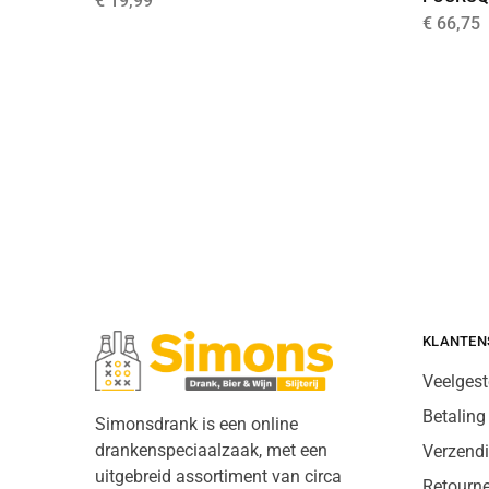
€
19,99
€
66,75
KLANTEN
Veelgest
Betaling
Simonsdrank is een online
drankenspeciaalzaak, met een
Verzend
uitgebreid assortiment van circa
Retourn