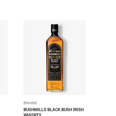
Blended
Bourbon
BUSHMILLS BLACK BUSH IRISH
JIM BE
WHISKEY
STRAI