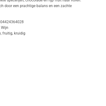
te specerijen, chocolade en rijp fruit naar voren.
ch door een prachtige balans en een zachte
604424364028
,
Wijn
e
,
fruitig
,
kruidig