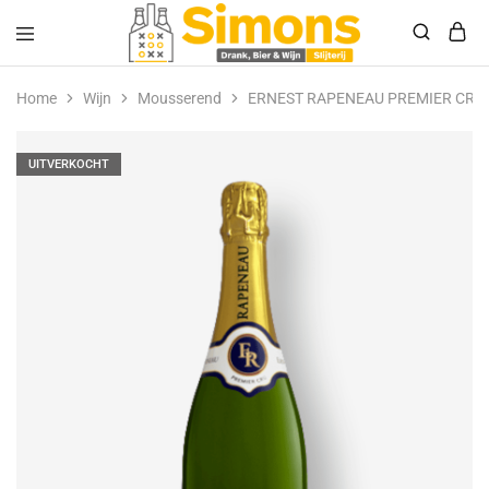
Simonsdrank.nl
Drank,
Bier
Home
Wijn
Mousserend
ERNEST RAPENEAU PREMIER CRU
&
Wijn
UITVERKOCHT