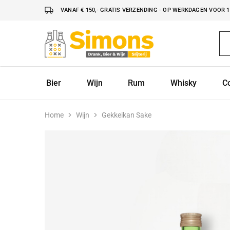
VANAF € 150,- GRATIS VERZENDING - OP WERKDAGEN VOOR 16
Simonsdrank.nl
Drank,
Bier
&
Wijn
Bier
Wijn
Rum
Whisky
C
Home
Wijn
Gekkeikan Sake