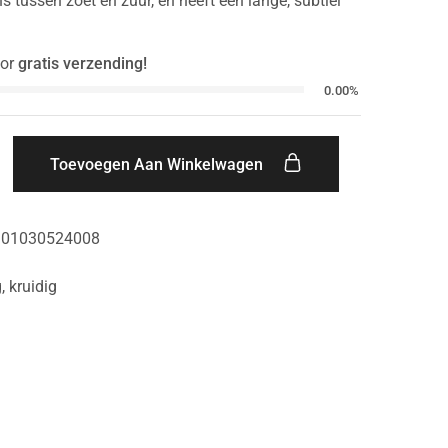
s tussen zoet en zuur, en heeft een lange, subtiel
or
gratis verzending!
0.00%
Toevoegen Aan Winkelwagen
901030524008
g
,
kruidig