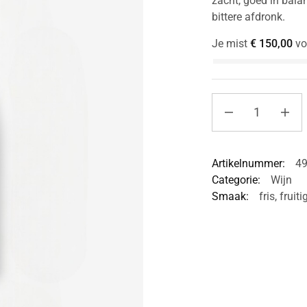
zacht, goed in balan
bittere afdronk.
Je mist
€
150,00
vo
Artikelnummer:
4
Categorie:
Wijn
Smaak:
fris
,
fruiti