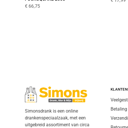
€
17,99
€
66,75
KLANTEN
Veelgest
Betaling
Simonsdrank is een online
drankenspeciaalzaak, met een
Verzend
uitgebreid assortiment van circa
Retourn