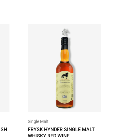
Single Malt
Bourbon
ISH
FRYSK HYNDER SINGLE MALT
JIM BE
WHISKY RED WINE