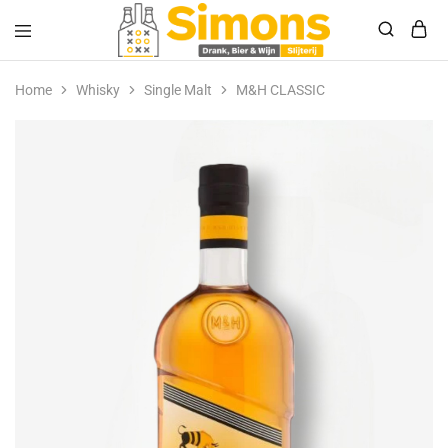
Simonsdrank.nl
Drank,
Bier
Home
Whisky
Single Malt
M&H CLASSIC
&
Wijn