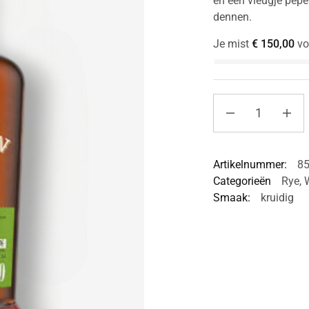
en een vleugje pepe
dennen.
Je mist
€
150,00
vo
Artikelnummer:
8
Categorieën
Rye
,
Smaak:
kruidig