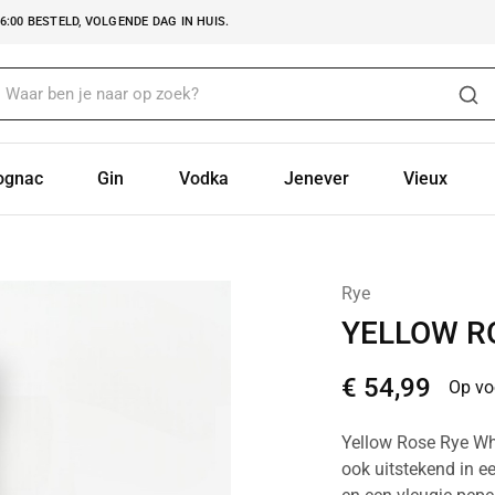
:00 BESTELD, VOLGENDE DAG IN HUIS.
ognac
Gin
Vodka
Jenever
Vieux
Rye
YELLOW R
€
54,99
Op vo
Yellow Rose Rye Whis
ook uitstekend in e