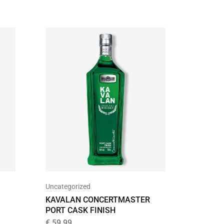
Uncategorized
Blended
KAVALAN CONCERTMASTER
STARWA
PORT CASK FINISH
WHISKY
€
59,99
€
19,95