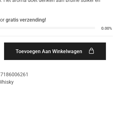
r. Het aroma doet denken aan bruine suiker en
or
gratis verzending!
0.00%
Toevoegen Aan Winkelwagen
57186006261
Whisky