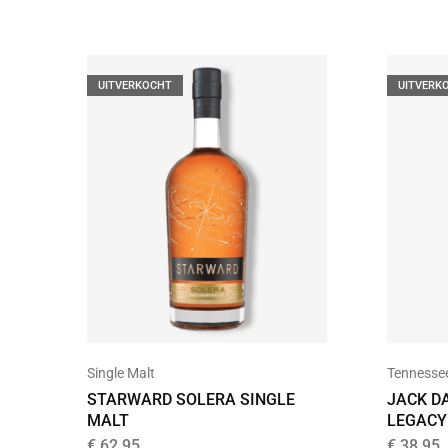
UITVERKOCHT
UITVERK
Single Malt
Tennesse
STARWARD SOLERA SINGLE
JACK DA
MALT
LEGACY 
€
62,95
€
38,95