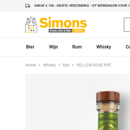
VANAF € 150,- GRATIS VERZENDING - OP WERKDAGEN VOOR 16
Simonsdrank.nl
Drank,
Bier
&
Wijn
Bier
Wijn
Rum
Whisky
C
Home
Whisky
Rye
YELLOW ROSE RYE