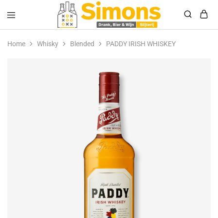
Simonsdrank.nl
Drank,
Bier
Home
Whisky
Blended
PADDY IRISH WHISKEY
&
Wijn