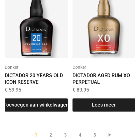
Donker
Donker
DICTADOR 20 YEARS OLD
DICTADOR AGED RUM XO
ICON RESERVE
PERPETUAL
€
59,95
€
89,95
Toevoegen aan winkelwagen
Lees meer
1
2
3
4
5