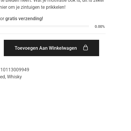
te bieden heeft. Wat je motivatie ook is, dit is zeker
ier om je zintuigen te prikkelen!
or
gratis verzending!
0.00%
Toevoegen Aan Winkelwagen
610113009949
ded
,
Whisky