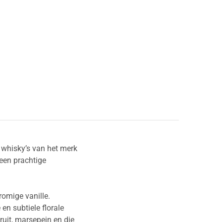
d whisky’s van het merk
 een prachtige
romige vanille.
en subtiele florale
fruit, marsepein en die