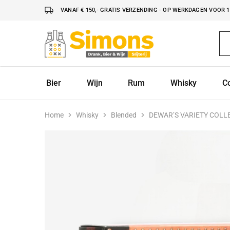
VANAF € 150,- GRATIS VERZENDING - OP WERKDAGEN VOOR 16
Simonsdrank.nl
Drank,
Bier
&
Wijn
Bier
Wijn
Rum
Whisky
C
Home
Whisky
Blended
DEWAR’S VARIETY COLL