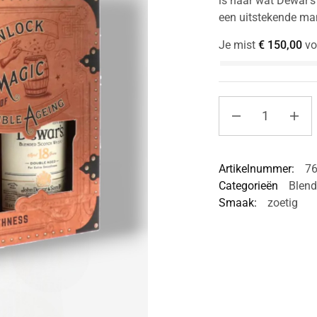
is naar wat Dewar’s 
een uitstekende man
Je mist
€
150,00
vo
Artikelnummer:
7
Categorieën
Blen
Smaak:
zoetig