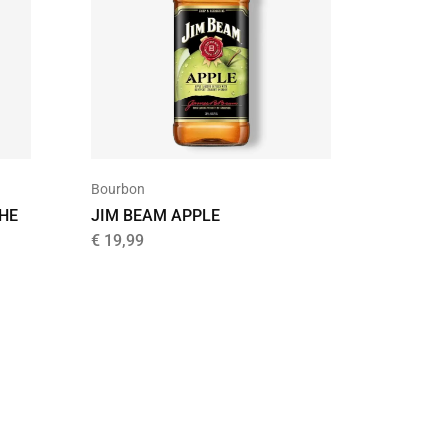
Bourbon
Bourbon
HE
JIM BEAM APPLE
JIM BE
BOURB
€
19,99
€
26,99