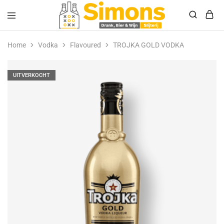
Simonsdrank.nl
Drank,
Bier
Home
Vodka
Flavoured
TROJKA GOLD VODKA
&
Wijn
UITVERKOCHT