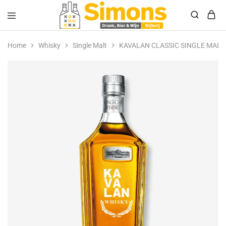
Simonsdrank.nl
Drank,
Bier
Home
Whisky
Single Malt
KAVALAN CLASSIC SINGLE MALT
&
Wijn