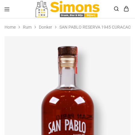
Simonsdrank.nl
Drank,
Bier
Home
Rum
Donker
SAN PABLO RESERVA 1945 CURACAO R
&
Wijn