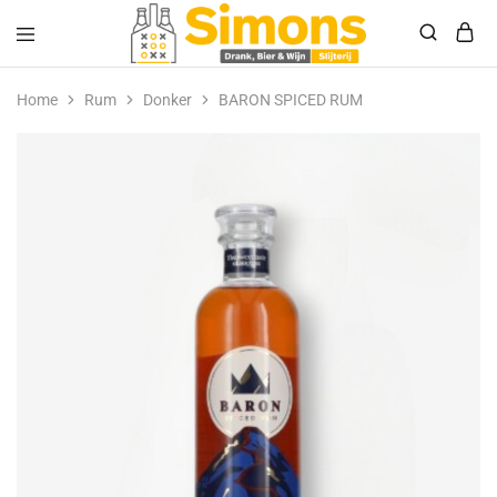
Simonsdrank.nl
Drank,
Bier
Home
Rum
Donker
BARON SPICED RUM
&
Wijn