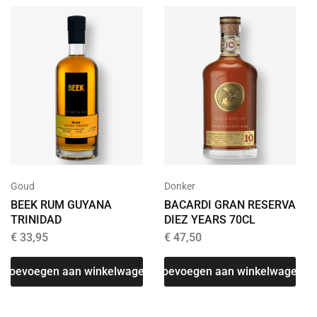
Goud
Donker
BEEK RUM GUYANA
BACARDI GRAN RESERVA
TRINIDAD
DIEZ YEARS 70CL
€
33,95
€
47,50
Toevoegen aan winkelwagen
Toevoegen aan winkelwagen
T