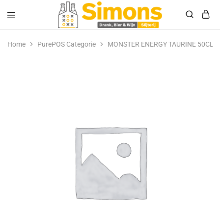
Simonsdrank.nl
Drank,
Bier
Home
PurePOS Categorie
MONSTER ENERGY TAURINE 50CL
&
Wijn