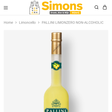
Simonsdrank.nl
Drank,
Bier
Home
Limoncello
PALLINI LIMONZERO NON-ALCOHOLIC
&
Wijn