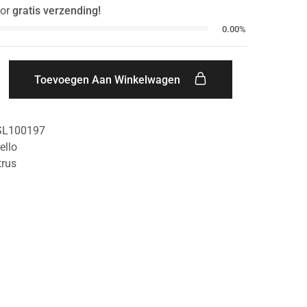
or
gratis verzending!
0.00%
Toevoegen Aan Winkelwagen
SL100197
ello
trus