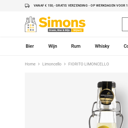
VANAF € 150,- GRATIS VERZENDING - OP WERKDAGEN VOOR 16
Simonsdrank.nl
Drank,
Bier
&
Wijn
Bier
Wijn
Rum
Whisky
C
Home
Limoncello
FIORITO LIMONCELLO