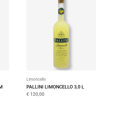
Limoncello
Limoncel
M
PALLINI LIMONCELLO 3,0 L
VERSAN
€
120,00
€
19,95