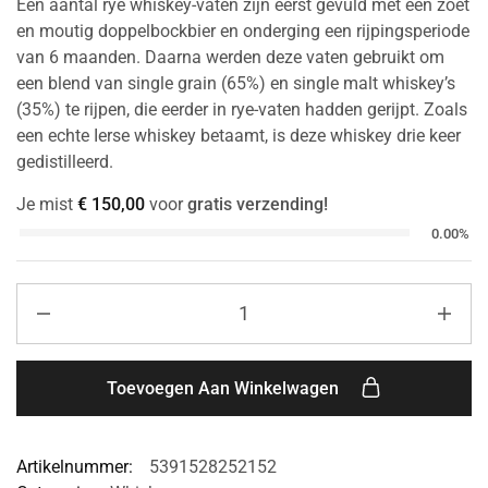
Een aantal rye whiskey-vaten zijn eerst gevuld met een zoet
en moutig doppelbockbier en onderging een rijpingsperiode
van 6 maanden. Daarna werden deze vaten gebruikt om
een blend van single grain (65%) en single malt whiskey’s
(35%) te rijpen, die eerder in rye-vaten hadden gerijpt. Zoals
een echte Ierse whiskey betaamt, is deze whiskey drie keer
gedistilleerd.
Je mist
€
150,00
voor
gratis verzending!
0.00%
Toevoegen Aan Winkelwagen
Artikelnummer:
5391528252152