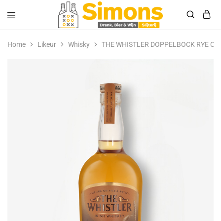
Simonsdrank.nl
Drank,
Bier
Home
Likeur
Whisky
THE WHISTLER DOPPELBOCK RYE CAS
&
Wijn