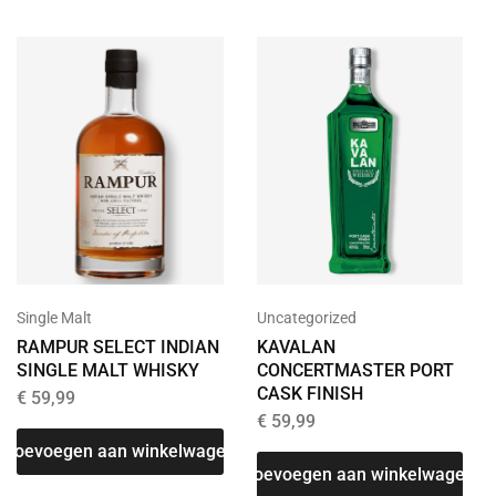
Uncategorized
Single Malt
KAVALAN
RAMPUR SELECT INDIAN
CONCERTMASTER PORT
SINGLE MALT WHISKY
CASK FINISH
€
59,99
€
59,99
Toevoegen aan winkelwagen
Toevoegen aan winkelwagen
T