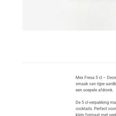
Mex Fresa 5 cl – Deze 
smaak van rijpe aardbe
een soepele afdronk.
De 5 cl-verpakking maa
cocktails. Perfect voo
klein formaat met vee