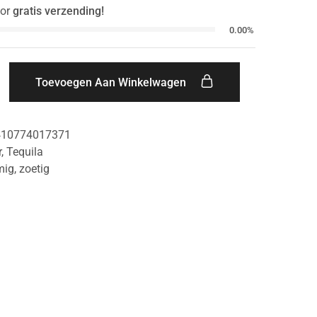
or
gratis verzending!
0.00%
Toevoegen Aan Winkelwagen
410774017371
r
,
Tequila
mig
,
zoetig