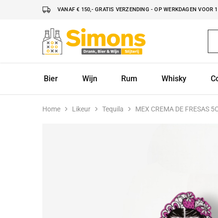
VANAF € 150,- GRATIS VERZENDING - OP WERKDAGEN VOOR 16
Simonsdrank.nl
Drank,
Bier
&
Wijn
Bier
Wijn
Rum
Whisky
C
Home
Likeur
Tequila
MEX CREMA DE FRESAS 5