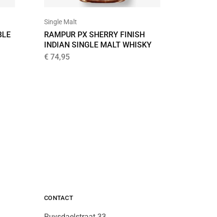
Single Malt
Single Ma
BLE
RAMPUR PX SHERRY FINISH
RAMPUR
INDIAN SINGLE MALT WHISKY
SINGLE
€
74,95
€
59,99
CONTACT
Ruysdaelstraat 33