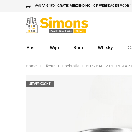
VANAF € 150,- GRATIS VERZENDING - OP WERKDAGEN VOOR 16
Simonsdrank.nl
Drank,
Bier
&
Wijn
Bier
Wijn
Rum
Whisky
C
Home
Likeur
Cocktails
BUZZBALLZ PORNSTAR 
UITVERKOCHT