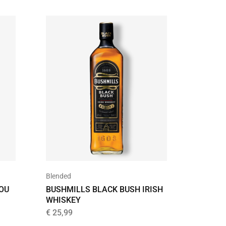
UITVER
Blended
Blended
YOU
BUSHMILLS BLACK BUSH IRISH
BUSHMI
WHISKEY
CASK F
€
25,99
€
22,95