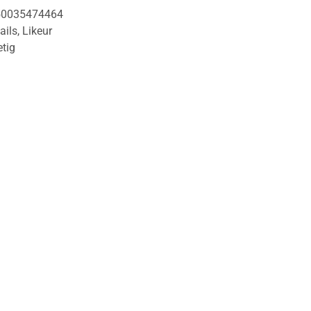
50035474464
ails
,
Likeur
etig