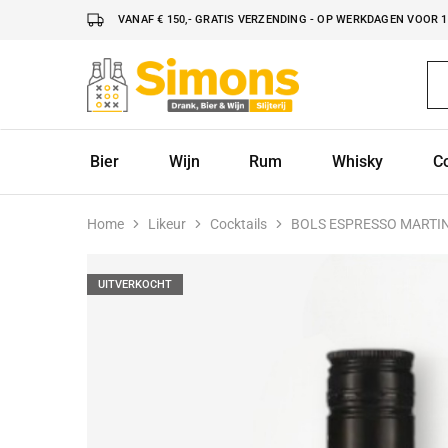
VANAF € 150,- GRATIS VERZENDING - OP WERKDAGEN VOOR 16
Simonsdrank.nl
Drank,
Bier
&
Wijn
Bier
Wijn
Rum
Whisky
C
Home
Likeur
Cocktails
BOLS ESPRESSO MARTIN
UITVERKOCHT