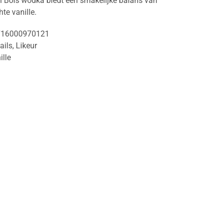
en Bols wodka biedt een smakelijke balans van
hte vanille.
716000970121
ails
,
Likeur
ille