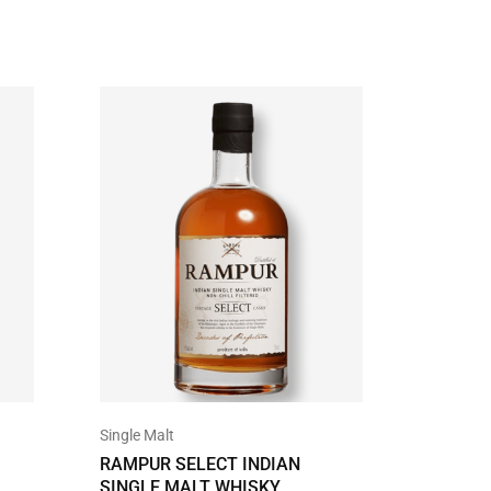
UITVER
Single Ma
Single Malt
STARWA
RAMPUR SELECT INDIAN
MALT
SINGLE MALT WHISKY