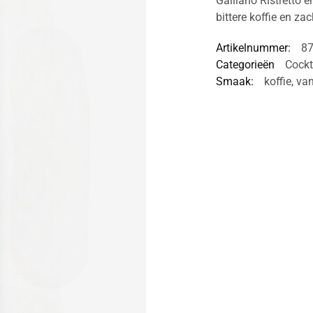
Galliano Ristretto 
bittere koffie en zac
Artikelnummer:
8
Categorieën
Cockt
Smaak:
koffie
,
van