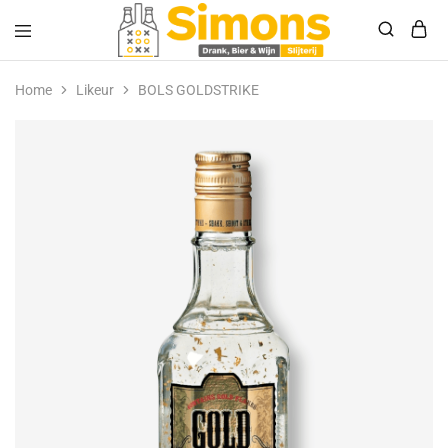
Simonsdrank.nl
Drank,
Bier
Home
Likeur
BOLS GOLDSTRIKE
&
Wijn