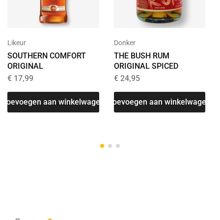
Donker
Likeur
THE BUSH RUM
SOUTHERN COMFORT
ORIGINAL SPICED
ORIGINAL
€
24,95
€
17,99
Toevoegen aan winkelwagen
Toevoegen aan winkelwagen
T