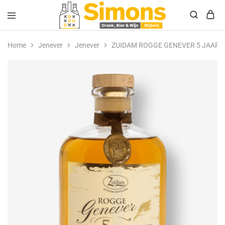
Simonsdrank.nl
Drank,
Bier
Home
Jenever
Jenever
ZUIDAM ROGGE GENEVER 5 JAAR
&
Wijn