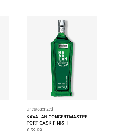
Uncategorized
Bourbon
KAVALAN CONCERTMASTER
BUFFAL
PORT CASK FINISH
STRAI
€
59,99
€
28,75