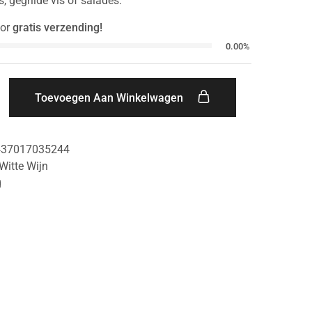
s, gegrilde vis of salades.
or
gratis verzending!
0.00%
Toevoegen Aan Winkelwagen
437017035244
Witte Wijn
g