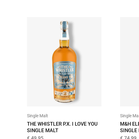
Single Malt
Single Ma
THE WHISTLER P.X. I LOVE YOU
M&H EL
SINGLE MALT
SINGLE
€
49,95
€
74,99