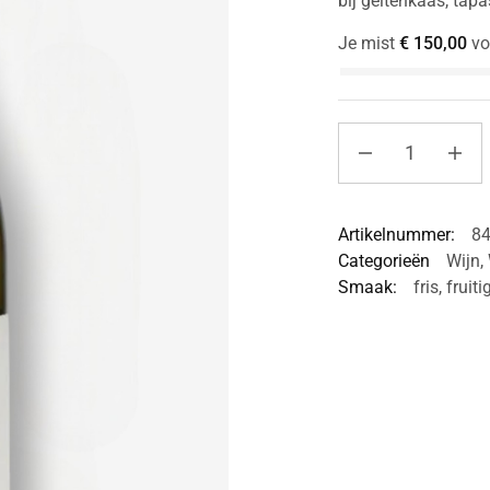
bij geitenkaas, tapa
Je mist
€
150,00
vo
Artikelnummer:
8
Categorieën
Wijn
,
Smaak:
fris
,
fruiti