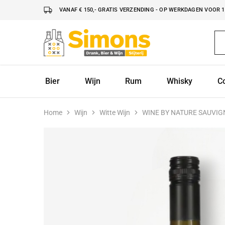
VANAF € 150,- GRATIS VERZENDING - OP WERKDAGEN VOOR 16
Simonsdrank.nl
Drank,
Bier
&
Wijn
Bier
Wijn
Rum
Whisky
C
Home
Wijn
Witte Wijn
WINE BY NATURE SAUVI