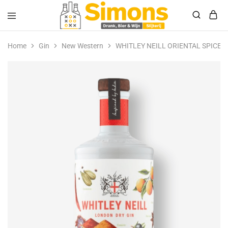
Simonsdrank.nl
Drank,
Bier
Home
Gin
New Western
WHITLEY NEILL ORIENTAL SPICED
&
Wijn