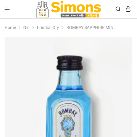
Simonsdrank.nl
Drank,
Bier
Home
Gin
London Dry
BOMBAY SAPPHIRE MINI
&
Wijn