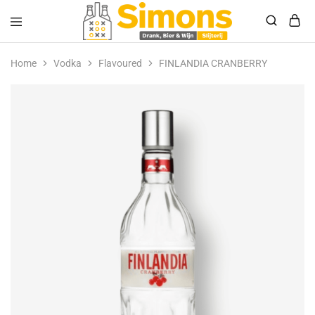
Simonsdrank.nl
Drank,
Bier
Home
Vodka
Flavoured
FINLANDIA CRANBERRY
&
Wijn