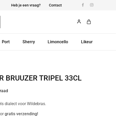
Heb je een vraag?
Contact
Port
Sherry
Limoncello
Likeur
R BRUUZER TRIPEL 33CL
raad
ls dialect voor Wildebras.
or
gratis verzending!