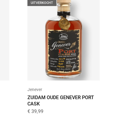
UITVERKOCHT
Jenever
Ale
ZUIDAM OUDE GENEVER PORT
TRAPPI
CASK
€
2,45
€
39,99