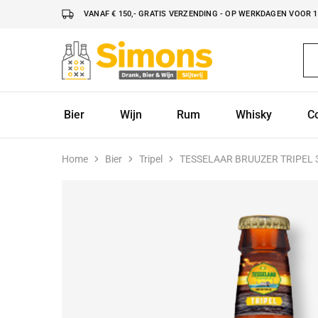
VANAF € 150,- GRATIS VERZENDING - OP WERKDAGEN VOOR 16
Simonsdrank.nl
Drank,
Bier
&
Wijn
Bier
Wijn
Rum
Whisky
C
Home
Bier
Tripel
TESSELAAR BRUUZER TRIPEL 