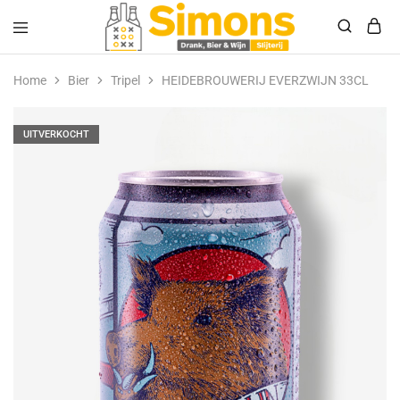
Simonsdrank.nl
Drank,
Bier
Home
Bier
Tripel
HEIDEBROUWERIJ EVERZWIJN 33CL
&
Wijn
UITVERKOCHT