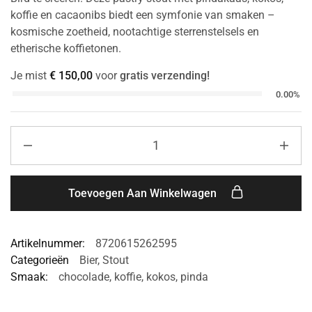
koffie en cacaonibs biedt een symfonie van smaken –
kosmische zoetheid, nootachtige sterrenstelsels en
etherische koffietonen.
Je mist
€
150,00
voor
gratis verzending!
0.00%
Toevoegen Aan Winkelwagen
Artikelnummer:
8720615262595
Categorieën
Bier
,
Stout
Smaak:
chocolade
,
koffie
,
kokos
,
pinda