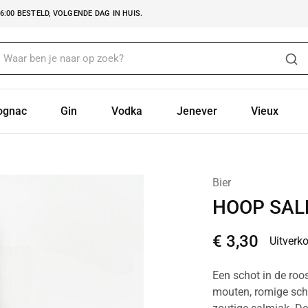
:00 BESTELD, VOLGENDE DAG IN HUIS.
ognac
Gin
Vodka
Jenever
Vieux
Bier
HOOP SAL
€
3,30
Uitverk
Een schot in de roo
mouten, romige schu