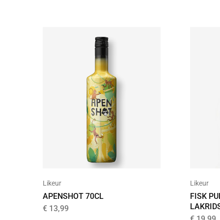
Likeur
Likeur
APENSHOT 70CL
FISK PU
LAKRID
€
13,99
€
19,99