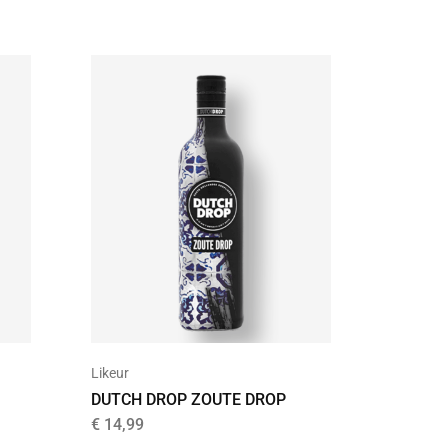
Bier
Likeur
NERDB
DUTCH DROP ZOUTE DROP
€
7,99
€
14,99