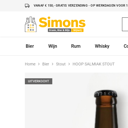
VANAF € 150,- GRATIS VERZENDING - OP WERKDAGEN VOOR 16
Simonsdrank.nl
Drank,
Bier
&
Wijn
Bier
Wijn
Rum
Whisky
C
Home
Bier
Stout
HOOP SALMIAK STOUT
UITVERKOCHT