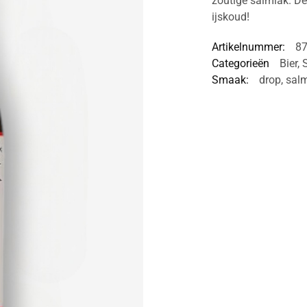
zoutige salmiak. De
ijskoud!
Artikelnummer:
8
Categorieën
Bier
,
Smaak:
drop
,
sal