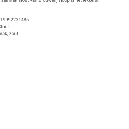
 salmiak stout van Brouwerij Hoop is het lekkerst
719992231485
Stout
miak
,
zout