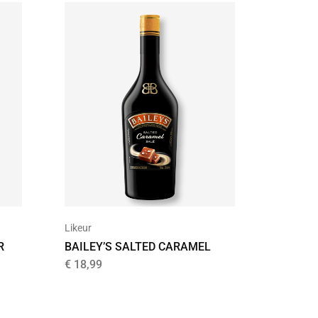
UITVER
Likeur
Likeur
R
BAILEY’S SALTED CARAMEL
BANDOE
€
18,99
€
29,99