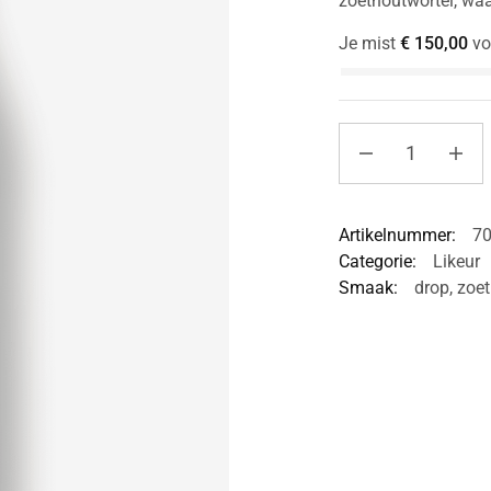
zoethoutwortel, waa
Je mist
€
150,00
vo
Artikelnummer:
7
Categorie:
Likeur
Smaak:
drop
,
zoet