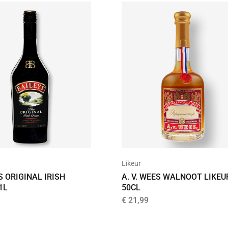
Likeur
S ORIGINAL IRISH
A. V. WEES WALNOOT LIKEU
1L
50CL
€
21,99