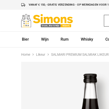
VANAF € 150,- GRATIS VERZENDING - OP WERKDAGEN VOOR 16
Simonsdrank.nl
Drank,
Bier
&
Wijn
Bier
Wijn
Rum
Whisky
C
Home
Likeur
SALMARI PREMIUM SALMIAK LIKEUR