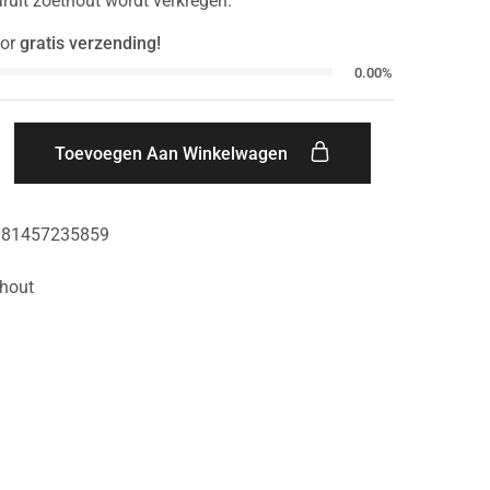
ruit zoethout wordt verkregen.
or
gratis verzending!
0.00%
Toevoegen Aan Winkelwagen
081457235859
hout