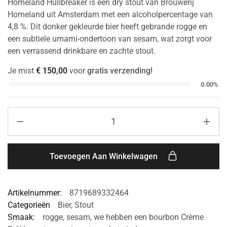
Homeland Hullbreaker is een dry stout van Brouwerij
Homeland uit Amsterdam met een alcoholpercentage van
4,8 %. Dit donker gekleurde bier heeft gebrande rogge en
een subtiele umami-ondertoon van sesam, wat zorgt voor
een verrassend drinkbare en zachte stout.
Je mist
€
150,00
voor
gratis verzending!
0.00%
Toevoegen Aan Winkelwagen
Artikelnummer:
8719689332464
Categorieën
Bier
,
Stout
Smaak:
rogge
,
sesam
,
we hebben een bourbon Crème