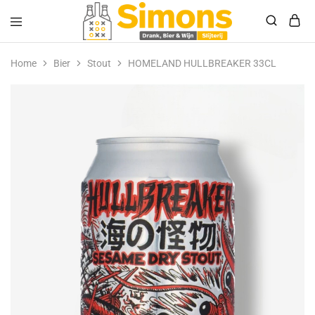
Simonsdrank.nl
Drank,
Bier
Home
Bier
Stout
HOMELAND HULLBREAKER 33CL
&
Wijn