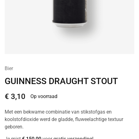
Bier
GUINNESS DRAUGHT STOUT
€
3,10
Op voorraad
Met een bekwame combinatie van stikstofgas en
koolstofdioxide werd de gladde, fluweelachtige textuur
geboren.
Je mist
€
150,00
voor
gratis verzending!