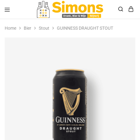
Simonsdrank.nl
Drank,
Bier
Home
Bier
Stout
GUINNESS DRAUGHT STOUT
&
Wijn