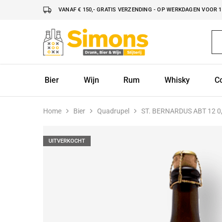
VANAF € 150,- GRATIS VERZENDING - OP WERKDAGEN VOOR 16
Simonsdrank.nl
Drank,
Bier
&
Wijn
Bier
Wijn
Rum
Whisky
C
Home
Bier
Quadrupel
ST. BERNARDUS ABT 12 0,
UITVERKOCHT