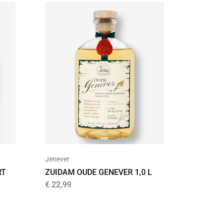
UITVER
Jenever
Jenever
RT
ZUIDAM OUDE GENEVER 1,0 L
ZUIDAM
SPECIA
€
22,99
€
29,99