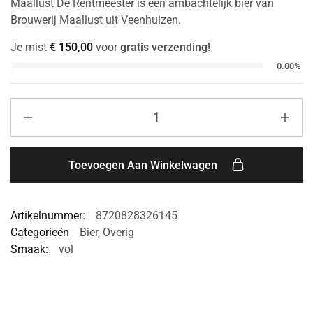
Maallust De Rentmeester is een ambachtelijk bier van
Brouwerij Maallust uit Veenhuizen.
Je mist
€
150,00
voor
gratis verzending!
0.00%
Toevoegen Aan Winkelwagen
Artikelnummer:
8720828326145
Categorieën
Bier
,
Overig
Smaak:
vol