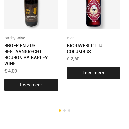
Barley Wine
Bier
BROER EN ZUS
BROUWERIJ ‘T IJ
BESTAANSRECHT
COLUMBUS
BOUBON BA BARLEY
€
2,60
WINE
€
4,00
Lees meer
T
Lees meer