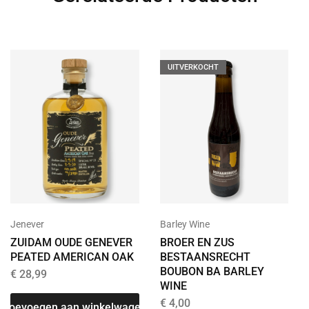
UITVERKOCHT
Jenever
Barley Wine
ZUIDAM OUDE GENEVER
BROER EN ZUS
PEATED AMERICAN OAK
BESTAANSRECHT
BOUBON BA BARLEY
€
28,99
WINE
€
4,00
Toevoegen aan winkelwagen
T