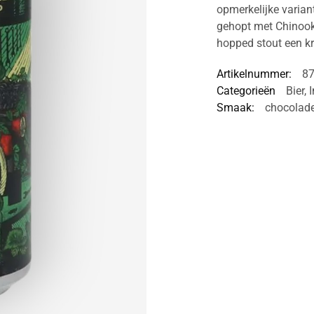
opmerkelijke variant
gehopt met Chinook
hopped stout een k
Artikelnummer:
8
Categorieën
Bier
,
I
Smaak:
chocolad