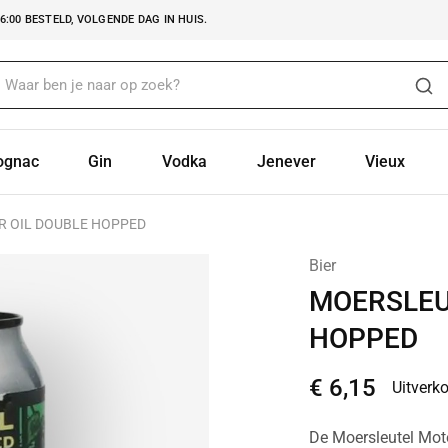
:00 BESTELD, VOLGENDE DAG IN HUIS.
ognac
Gin
Vodka
Jenever
Vieux
 OIL DOUBLE HOPPED
Bier
MOERSLEU
HOPPED
€
6,15
Uitverk
De Moersleutel Moto