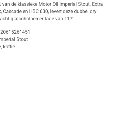
 van de klassieke Motor Oil Imperial Stout. Extra
, Cascade en HBC 630, levert deze dubbel dry
rachtig alcoholpercentage van 11%.
720615261451
mperial Stout
e
,
koffie