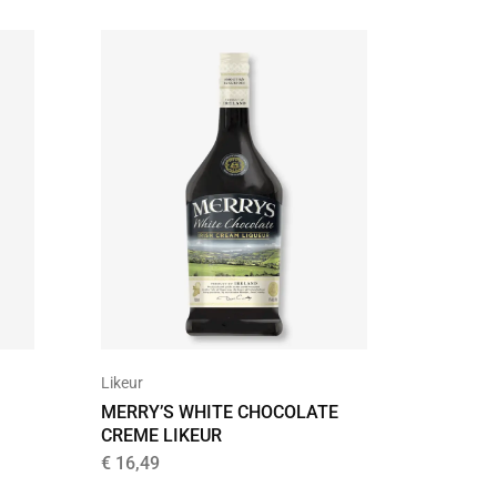
Likeur
Likeur
AMARU
MERRY’S WHITE CHOCOLATE
CHOCOL
CREME LIKEUR
€
18,99
€
16,49