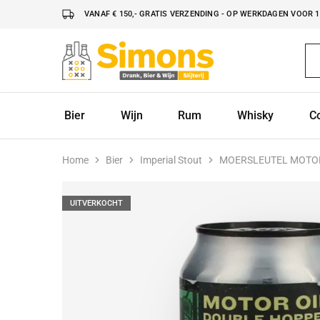
VANAF € 150,- GRATIS VERZENDING - OP WERKDAGEN VOOR 16
Simonsdrank.nl
Drank,
Bier
&
Wijn
Bier
Wijn
Rum
Whisky
C
Home
Bier
Imperial Stout
MOERSLEUTEL MOTOR
UITVERKOCHT