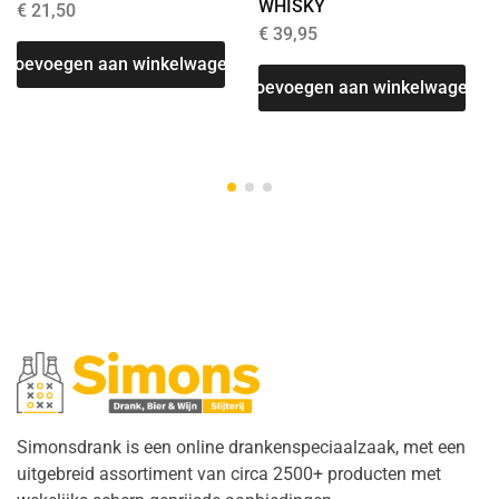
WHISKY
€
21,50
€
39,95
T
Toevoegen aan winkelwagen
Toevoegen aan winkelwagen
Simonsdrank is een online drankenspeciaalzaak, met een
uitgebreid assortiment van circa 2500+ producten met