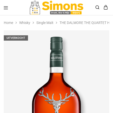
Simonsdrank.nl
Drank,
Bier
Home
Whisky
Single Malt
THE DALMORE THE QUARTET HI
&
Wijn
UITVERKOCHT