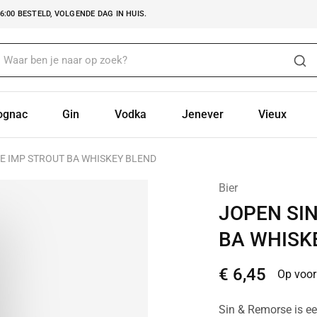
:00 BESTELD, VOLGENDE DAG IN HUIS.
ognac
Gin
Vodka
Jenever
Vieux
E IMP STROUT BA WHISKEY BLEND
Bier
JOPEN SI
BA WHISK
€
6,45
Op voor
Sin & Remorse is ee