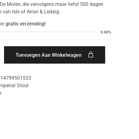
e Molen, die vervolgens maar liefst 500 dagen
en van Isle of Arran & Ledaig.
or
gratis verzending!
0.00%
Toevoegen Aan Winkelwagen
714799501533
mperial Stout
k