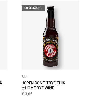
UITVERKOCHT
UITVER
Bier
Bier
BA
JOPEN DON’T TRYE THIS
RITUAL
@HOME RYE WINE
BOURB
STOUT
€
3,65
€
9,20