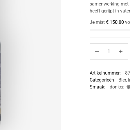
samenwerking met D
heeft gerijpt in vat
Je mist
€
150,00
vo
Artikelnummer:
8
Categorieën
Bier
,
I
Smaak:
donker
,
rij