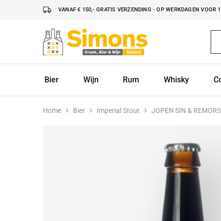
VANAF € 150,- GRATIS VERZENDING - OP WERKDAGEN VOOR 16
Simonsdrank.nl
Drank,
Bier
&
Wijn
Bier
Wijn
Rum
Whisky
C
Home
Bier
Imperial Stout
JOPEN SIN & REMORS