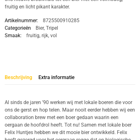
fruitig en licht pikant karakter.
Artikelnummer:
8725500910285
Categorieën
Bier
,
Tripel
Smaak:
fruitig
,
rijk
,
vol
Beschrijving
Extra informatie
Al sinds de jaren ’90 werken wij met lokale boeren die voor
ons de gerst en hop telen. Maar nooit eerder hebben wij een
collaboration brew met een boer gedaan waarin een
oergaan de hoofdrol heeft. Tot nu! Samen met lokale boer
Felix Huntjes hebben we dit mooie bier ontwikkeld. Felix
heeft gezorgd voor het oergraan rogge dat op biologische