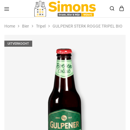
Simonsdrank.nl
Drank,
Bier
Home
Bier
Tripel
GULPENER STERK ROGGE TRIPEL BIO
&
Wijn
UITVERKOCHT