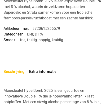
Moersleutel Hype Bomb 2025 is een explosieve Double IPA
met 8 % alcohol, waarin de zeldzame hopsoorten
Superdelic en Strata samenkomen voor een tropische
framboos-passievruchtboost met een zachte harskick.
Artikelnummer:
8720615266579
Categorieën
Bier
,
DIPA
Smaak:
fris
,
fruitig
,
hoppig
,
kruidig
Beschrijving
Extra informatie
Moersleutel Hype Bomb 2025 is een gedurfde en
innovatieve Double IPA die je hopervaring letterlijk laat
ontploffen. Met een stevig alcoholpercentage van 8 % is hij