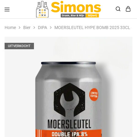
Simonsdrank.nl
Drank,
Bier
Home
Bier
DIPA
MOERSLEUTEL HYPE BOMB 2025 33CL
&
Wijn
UITVERKOCHT