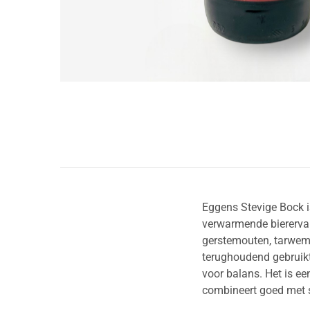
Eggens Stevige Bock 
verwarmende bierervar
gerstemouten, tarwemo
terughoudend gebruikt 
voor balans. Het is ee
combineert goed met s