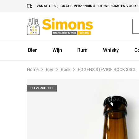
VANAF € 150,- GRATIS VERZENDING - OP WERKDAGEN VOOR 16
Simonsdrank.nl
Drank,
Bier
&
Wijn
Bier
Wijn
Rum
Whisky
C
Home
Bier
Bock
EGGENS STEVIGE BOCK 33CL
UITVERKOCHT