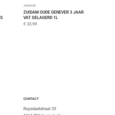
Jenever
Ale
ZUIDAM OUDE GENEVER 3 JAAR
DE DOC
ES
VAT GELAGERD 1L
EMBRA
€
33,99
€
5,20
CONTACT
Ruysdaelstraat 33