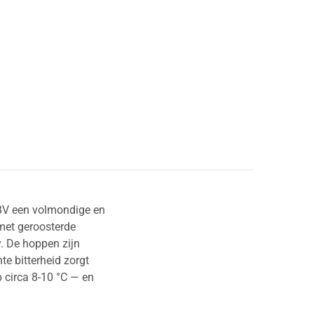
ABV een volmondige en
 met geroosterde
. De hoppen zijn
te bitterheid zorgt
p circa 8-10 °C — en