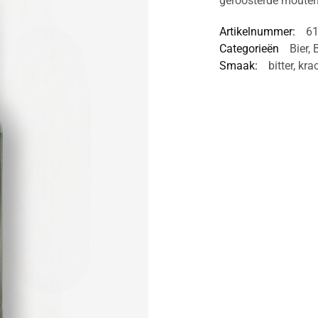
geroosterde mouten
Artikelnummer:
6
Categorieën
Bier
,
Smaak:
bitter
,
kra