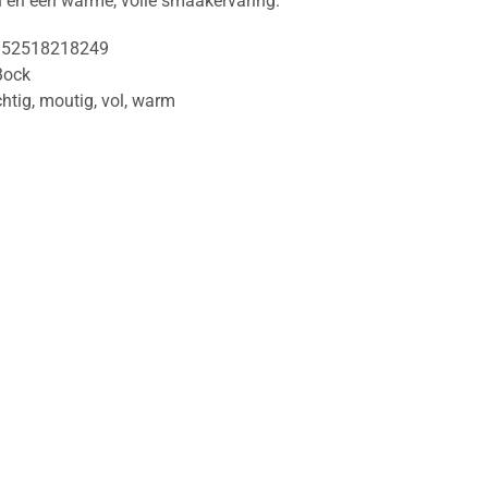
 en een warme, volle smaakervaring.
152518218249
Bock
chtig
,
moutig
,
vol
,
warm