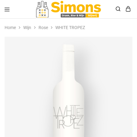
Simonsdrank.nl
Drank,
Bier
Home
Wijn
Rose
WHITE TROPEZ
&
Wijn