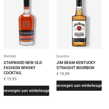
Blended
Bourbon
STARWARD NEW OLD
JIM BEAM KENTUCKY
FASHION WHISKY
STRAIGHT BOURBON
COCKTAIL
€
19,99
€
19,95
Toevoegen aan winkelwagen
T
Toevoegen aan winkelwagen