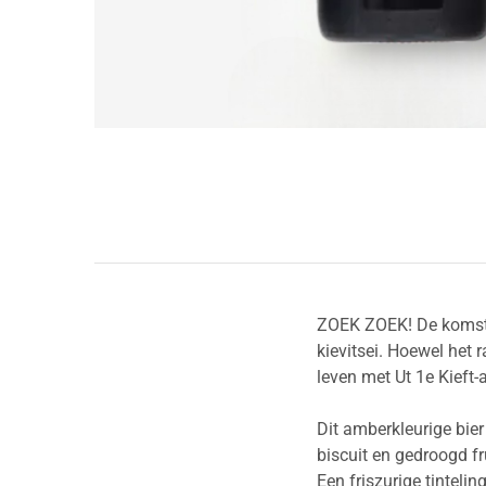
ZOEK ZOEK! De komst 
kievitsei. Hoewel het 
leven met Ut 1e Kieft-a
Dit amberkleurige bier
biscuit en gedroogd fru
Een friszurige tinteli