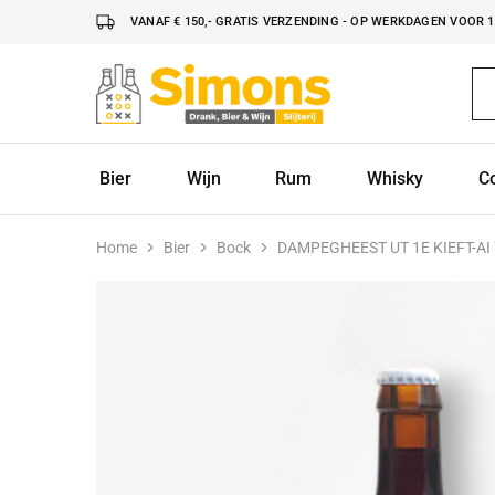
VANAF € 150,- GRATIS VERZENDING - OP WERKDAGEN VOOR 16
Simonsdrank.nl
Drank,
Bier
&
Wijn
Bier
Wijn
Rum
Whisky
C
Home
Bier
Bock
DAMPEGHEEST UT 1E KIEFT-AI