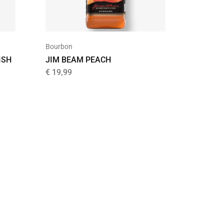
Bourbon
Uncatego
ISH
JIM BEAM PEACH
KAVAL
PORT C
€
19,99
€
59,99