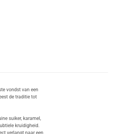
ste vondst van een
st de traditie tot
ine suiker, karamel,
ubtiele kruidigheid.
rect verlangt naar een