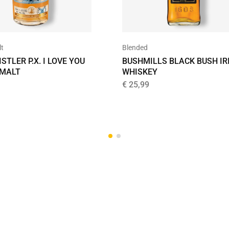
lt
Blended
STLER P.X. I LOVE YOU
BUSHMILLS BLACK BUSH IR
 MALT
WHISKEY
€
25,99