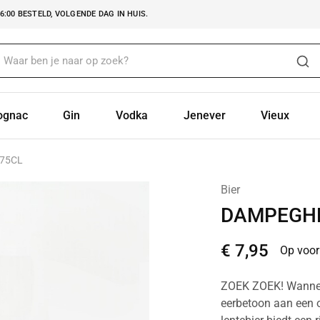
:00 BESTELD, VOLGENDE DAG IN HUIS.
ognac
Gin
Vodka
Jenever
Vieux
 75CL
Bier
DAMPEGHEE
€
7,95
Op voor
ZOEK ZOEK! Wanneer d
eerbetoon aan een o