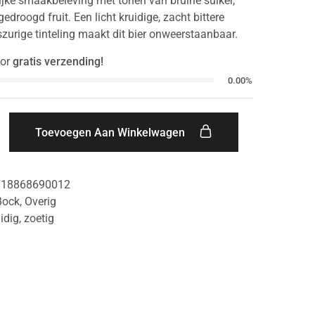
rijke smaakbeleving met tonen van bruine suiker,
gedroogd fruit. Een licht kruidige, zacht bittere
szurige tinteling maakt dit bier onweerstaanbaar.
or
gratis verzending!
0.00%
Toevoegen Aan Winkelwagen
718868690012
Bock
,
Overig
idig
,
zoetig