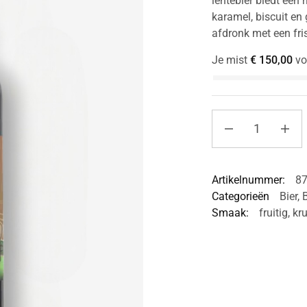
lentebier biedt een 
karamel, biscuit en 
afdronk met een fri
Je mist
€
150,00
vo
Artikelnummer:
8
Categorieën
Bier
,
Smaak:
fruitig
,
kru