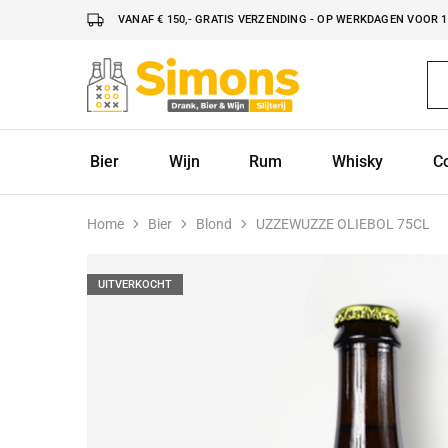
VANAF € 150,- GRATIS VERZENDING - OP WERKDAGEN VOOR 16
Simonsdrank.nl
Drank,
Bier
&
Wijn
Bier
Wijn
Rum
Whisky
C
Home
Bier
Blond
UZZEWUZZE OLIEBOL 75CL
UITVERKOCHT