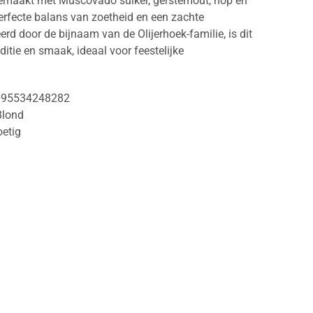
emaakt met Muscovado suiker, gerstemout, hop en
perfecte balans van zoetheid en een zachte
eerd door de bijnaam van de Olijerhoek-familie, is dit
ditie en smaak, ideaal voor feestelijke
095534248282
Blond
oetig