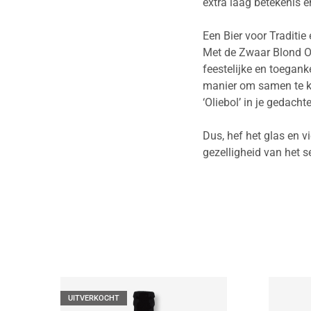
extra laag betekenis e
Een Bier voor Traditi
Met de Zwaar Blond Oli
feestelijke en toeganke
manier om samen te ko
‘Oliebol’ in je gedacht
Dus, hef het glas en v
gezelligheid van het 
UITVERKOCHT