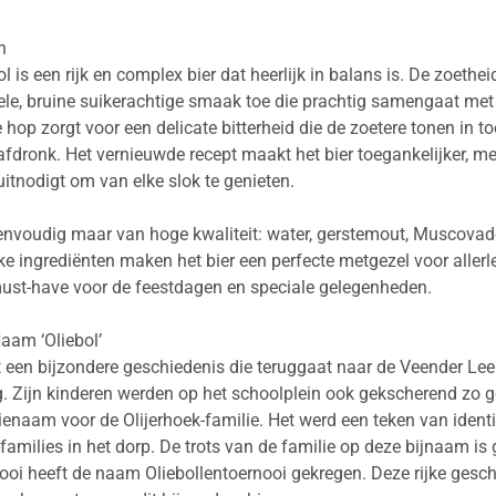
n
 is een rijk en complex bier dat heerlijk in balans is. De zoet
iele, bruine suikerachtige smaak toe die prachtig samengaat met
hop zorgt voor een delicate bitterheid die de zoetere tonen in 
dronk. Het vernieuwde recept maakt het bier toegankelijker, me
uitnodigt om van elke slok te genieten.
eenvoudig maar van hoge kwaliteit: water, gerstemout, Muscovado 
jke ingrediënten maken het bier een perfecte metgezel voor alle
must-have voor de feestdagen en speciale gelegenheden.
aam ‘Oliebol’
 een bijzondere geschiedenis die teruggaat naar de Veender Leen
eg. Zijn kinderen werden op het schoolplein ook gekscherend z
ienaam voor de Olijerhoek-familie. Het werd een teken van identi
families in het dorp. De trots van de familie op deze bijnaam is 
nooi heeft de naam Oliebollentoernooi gekregen. Deze rijke gesc