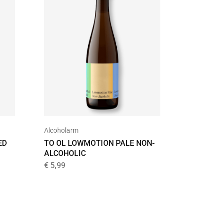
Alcoholarm
Bier
ED
TO OL LOWMOTION PALE NON-
KWARE
ALCOHOLIC
€
2,25
€
5,99