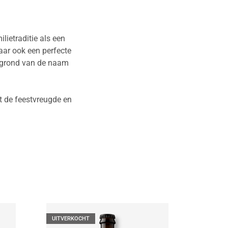
lietraditie als een
 maar ook een perfecte
ergrond van de naam
at de feestvreugde en
UITVERKOCHT
UITVER