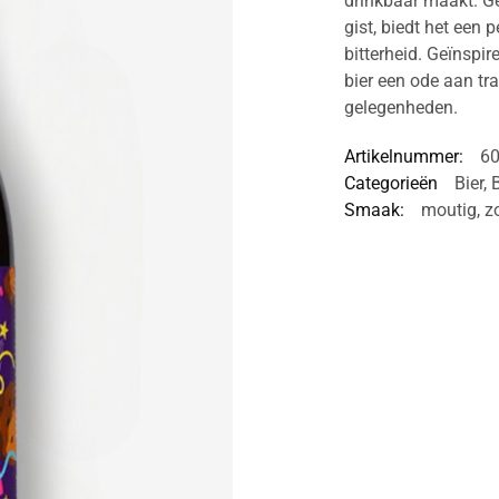
drinkbaar maakt. G
gist, biedt het een 
bitterheid. Geïnspir
bier een ode aan tra
gelegenheden.
Artikelnummer:
6
Categorieën
Bier
,
Smaak:
moutig
,
z